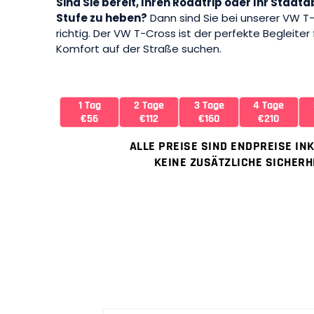
Sind Sie bereit, Ihren Roadtrip oder Ihr Stad
Stufe zu heben?
Dann sind Sie bei unserer VW 
richtig. Der VW T-Cross ist der perfekte Begleiter für
Komfort auf der Straße suchen.
1 Tag
2 Tage
3 Tage
4 Tage
€56
€112
€160
€210
ALLE PREISE SIND ENDPREISE IN
KEINE ZUSÄTZLICHE SICHERH
Name