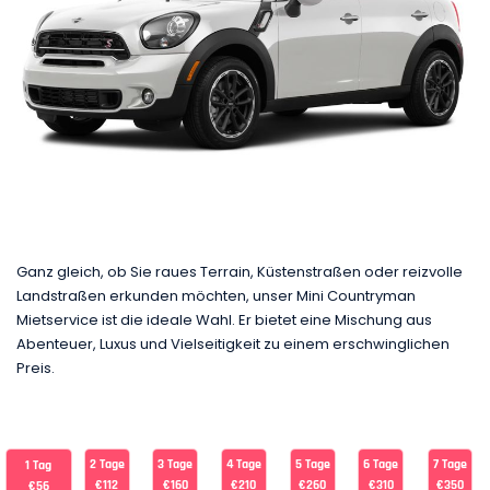
Ganz gleich, ob Sie raues Terrain, Küstenstraßen oder reizvolle
Landstraßen erkunden möchten, unser Mini Countryman
Mietservice ist die ideale Wahl. Er bietet eine Mischung aus
Abenteuer, Luxus und Vielseitigkeit zu einem erschwinglichen
Preis.
2 Tage
3 Tage
4 Tage
5 Tage
6 Tage
7 Tage
1 Tag
€112
€160
€210
€260
€310
€350
€56