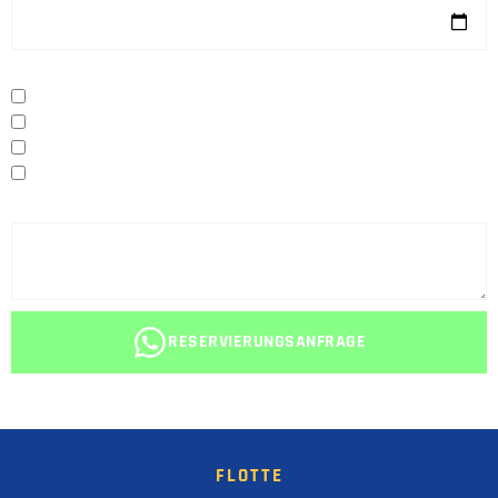
Extras
Navigation (GPS)
Abholung - Lieferung
Kindersitz
2. Fahrer
Nachricht
RESERVIERUNGSANFRAGE
FLOTTE