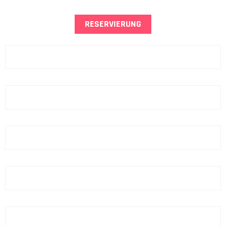
RESERVIERUNG
Name
Vorname
Telefon
E-Mail
Hotel